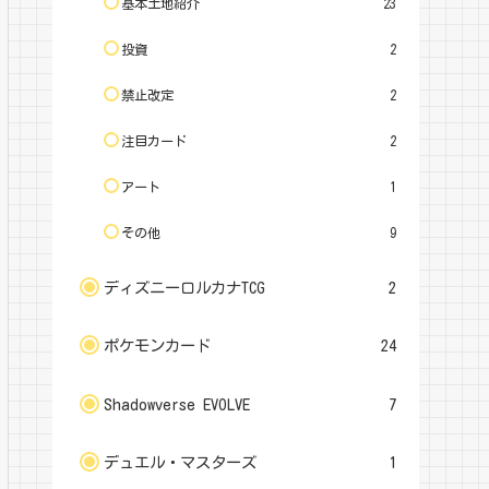
基本土地紹介
23
投資
2
禁止改定
2
注目カード
2
アート
1
その他
9
ディズニーロルカナTCG
2
ポケモンカード
24
Shadowverse EVOLVE
7
デュエル・マスターズ
1