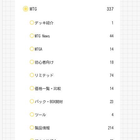
MTG
337
デッキ紹介
1
MTG News
44
MTGA
14
初心者向け
18
リミテッド
74
価格一覧・比較
14
パック・BOX開封
23
ツール
4
製品情報
214