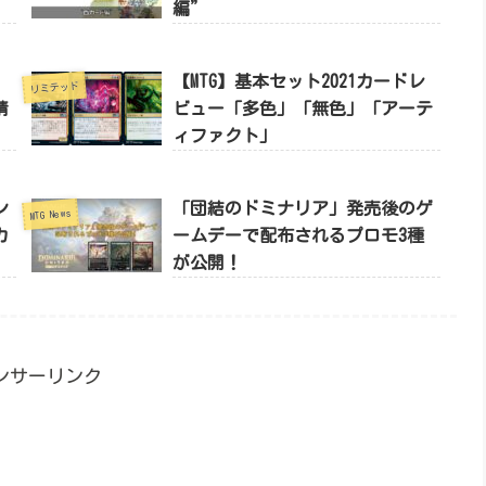
編”
リ
【MTG】基本セット2021カードレ
リミテッド
情
ビュー「多色」「無色」「アーテ
ィファクト」
ン
「団結のドミナリア」発売後のゲ
MTG News
カ
ームデーで配布されるプロモ3種
が公開！
ンサーリンク