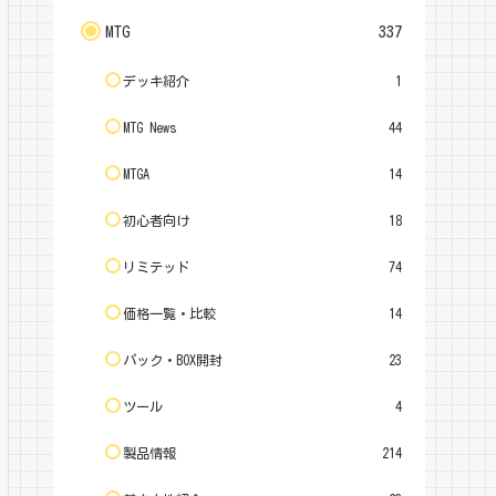
MTG
337
デッキ紹介
1
MTG News
44
MTGA
14
初心者向け
18
リミテッド
74
価格一覧・比較
14
パック・BOX開封
23
ツール
4
製品情報
214