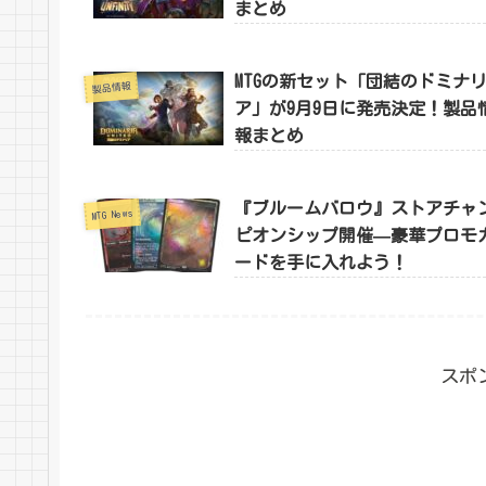
まとめ
MTGの新セット「団結のドミナ
製品情報
ア」が9月9日に発売決定！製品
報まとめ
『ブルームバロウ』ストアチャ
MTG News
ピオンシップ開催—豪華プロモ
ードを手に入れよう！
スポ