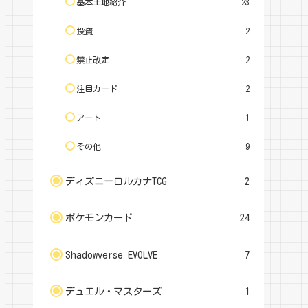
基本土地紹介
23
投資
2
禁止改定
2
注目カード
2
アート
1
その他
9
ディズニーロルカナTCG
2
ポケモンカード
24
Shadowverse EVOLVE
7
デュエル・マスターズ
1