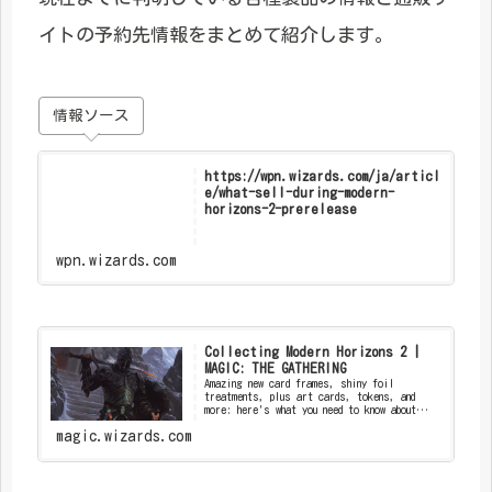
イトの予約先情報をまとめて紹介します。
情報ソース
https://wpn.wizards.com/ja/articl
e/what-sell-during-modern-
horizons-2-prerelease
wpn.wizards.com
Collecting Modern Horizons 2 |
MAGIC: THE GATHERING
Amazing new card frames, shiny foil
treatments, plus art cards, tokens, and
more: here's what you need to know about
col...
magic.wizards.com