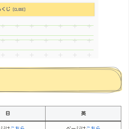
もくじ
日
英
ージは
こちら
ページは
こちら