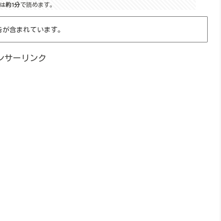
は
約1分
で読めます。
告が含まれています。
ンサーリンク