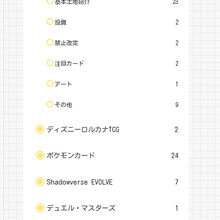
基本土地紹介
23
投資
2
禁止改定
2
注目カード
2
アート
1
その他
9
ディズニーロルカナTCG
2
ポケモンカード
24
Shadowverse EVOLVE
7
デュエル・マスターズ
1