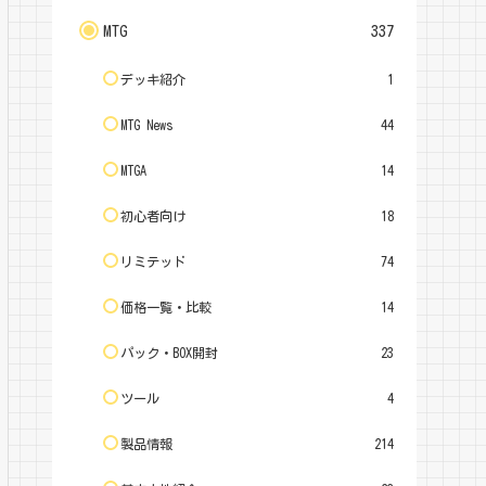
MTG
337
デッキ紹介
1
MTG News
44
MTGA
14
初心者向け
18
リミテッド
74
価格一覧・比較
14
パック・BOX開封
23
ツール
4
製品情報
214