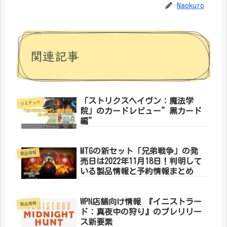
Naokuro
関連記事
「ストリクスヘイヴン：魔法学
リミテッド
院」のカードレビュー”黒カード
編”
MTGの新セット「兄弟戦争」の発
製品情報
売日は2022年11月18日！判明して
いる製品情報と予約情報まとめ
WPN店舗向け情報 『イニストラー
製品情報
ド：真夜中の狩り』のプレリリー
ス新要素