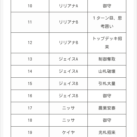
10
リリアナA
御守
１ターン目、思
11
リリアナB
考囲い
トップデッキ招
12
リリアナB
来
13
ジェイスA
制御奪取
14
ジェイスA
山札破壊
15
ジェイスB
引札大量
16
ジェイスB
御守
17
ニッサ
農業安泰
18
ニッサ
御守
19
ケイヤ
光札招来