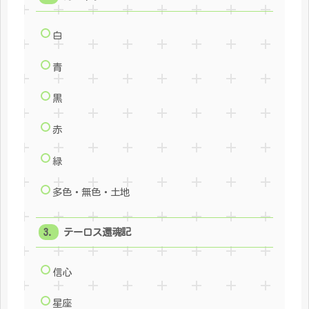
白
青
黒
赤
緑
多色・無色・土地
テーロス還魂記
信心
星座