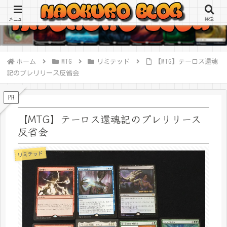
メニュー
検索
ホーム
MTG
リミテッド
【MTG】テーロス還魂
記のプレリリース反省会
PR
【MTG】テーロス還魂記のプレリリース
反省会
リミテッド