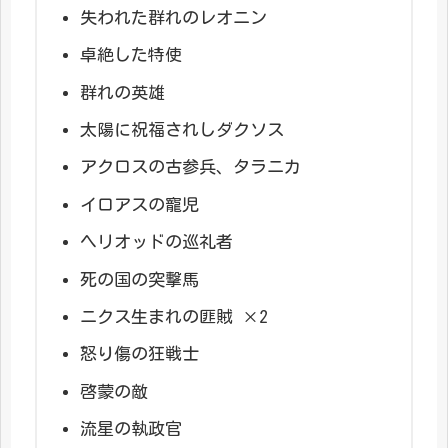
失われた群れのレオニン
卓絶した特使
群れの英雄
太陽に祝福されしダクソス
アクロスの古参兵、タラニカ
イロアスの寵児
ヘリオッドの巡礼者
死の国の突撃馬
ニクス生まれの匪賊 ×2
怒り傷の狂戦士
啓蒙の敵
流星の執政官