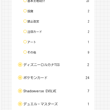
基本土地紹介
23
投資
2
禁止改定
2
注目カード
2
アート
1
その他
9
ディズニーロルカナTCG
2
ポケモンカード
24
Shadowverse EVOLVE
7
デュエル・マスターズ
1