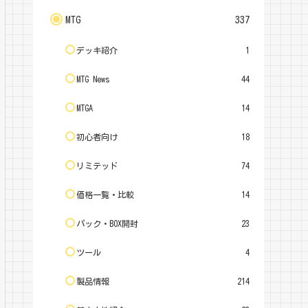
MTG
337
デッキ紹介
1
MTG News
44
MTGA
14
初心者向け
18
リミテッド
74
価格一覧・比較
14
パック・BOX開封
23
ツール
4
製品情報
214